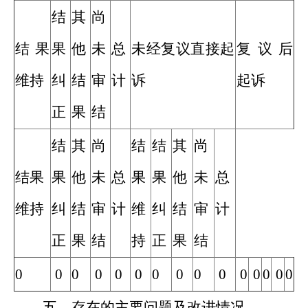
结
其
尚
结果
果
他
未
总
未经复议直接起
复议后
维持
纠
结
审
计
诉
起诉
正
果
结
结
其
尚
结
结
其
尚
结果
果
他
未
总
果
果
他
未
总
维持
纠
结
审
计
维
纠
结
审
计
正
果
结
持
正
果
结
0
0
0
0
0
0
0
0
0
0
0
0
0
0
0
五、存在的主要问题及改进情况