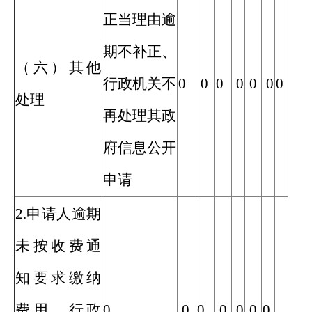
正当理由逾
期不补正、
（六）其他
行政机关不
0
0
0
0
0
0
0
处理
再处理其政
府信息公开
申请
2.申请人逾期
未按收费通
知要求缴纳
费用、行政
0
0
0
0
0
0
0