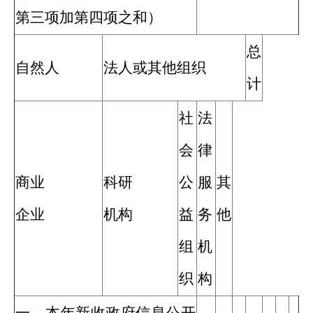
第三项加第四项之和）
总
自然人
法人或其他组织
计
社
法
会
律
商业
科研
公
服
其
企业
机构
益
务
他
组
机
织
构