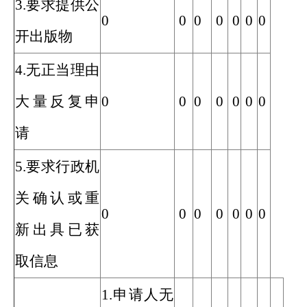
3.要求提供公
0
0
0
0
0
0
0
开出版物
4.无正当理由
大量反复申
0
0
0
0
0
0
0
请
5.要求行政机
关确认或重
0
0
0
0
0
0
0
新出具已获
取信息
1.申请人无